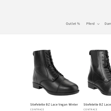
Direkt
zum
Inhalt
Outlet %
Pferd
Da
Stiefelette BZ Lace Vegan Winter
Stiefelette BZ Lac
Anbieter:
Anbieter:
CONTRACE
CONTRACE