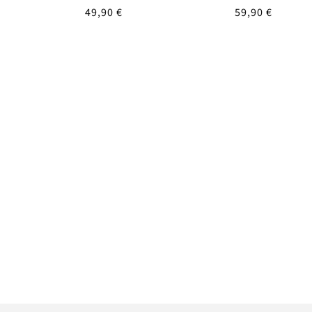
UVP
49,90 €
UVP
59,90 €