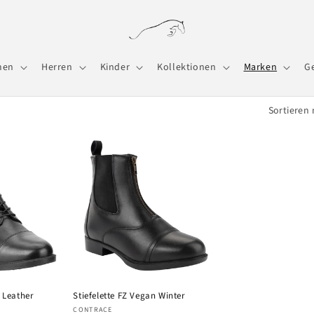
men
Herren
Kinder
Kollektionen
Marken
G
Sortieren 
e Leather
Stiefelette FZ Vegan Winter
Anbieter:
CONTRACE