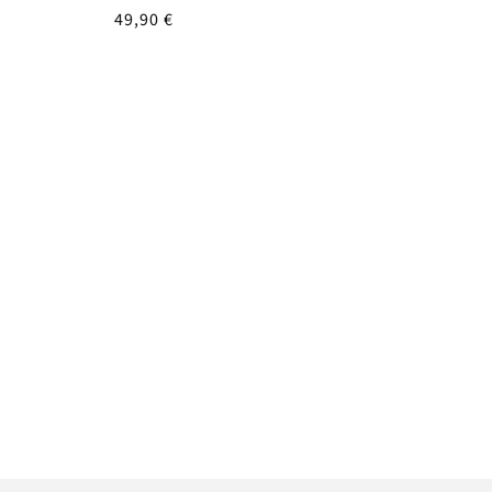
UVP
49,90 €