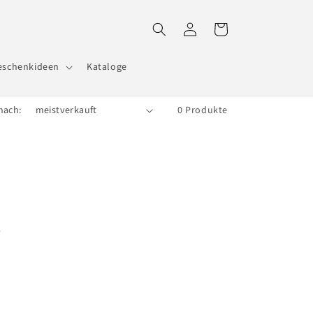
Einloggen
Warenkorb
eschenkideen
Kataloge
nach:
0 Produkte
e