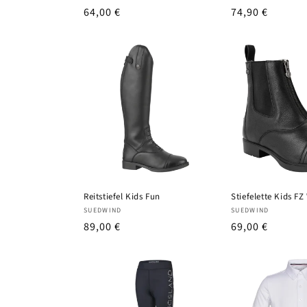
UVP
64,00 €
UVP
74,90 €
Reitstiefel Kids Fun
Stiefelette Kids FZ
Anbieter:
Anbieter:
SUEDWIND
SUEDWIND
UVP
89,00 €
UVP
69,00 €