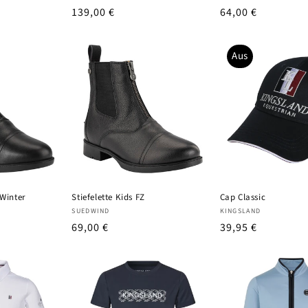
UVP
139,00 €
UVP
64,00 €
Aus
 Winter
Stiefelette Kids FZ
Cap Classic
Anbieter:
Anbieter:
SUEDWIND
KINGSLAND
UVP
69,00 €
UVP
39,95 €