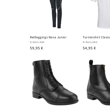
Reitleggings Nana Junior
Turniershirt Classi
Anbieter:
Anbieter:
KINGSLAND
KINGSLAND
UVP
59,95 €
UVP
54,95 €