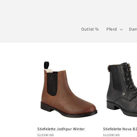
Direkt
zum
Inhalt
Outlet %
Pferd
Da
Stiefelette Jodhpur Winter
Stiefelette Nova B
Anbieter:
Anbieter:
SUEDWIND
SUEDWIND