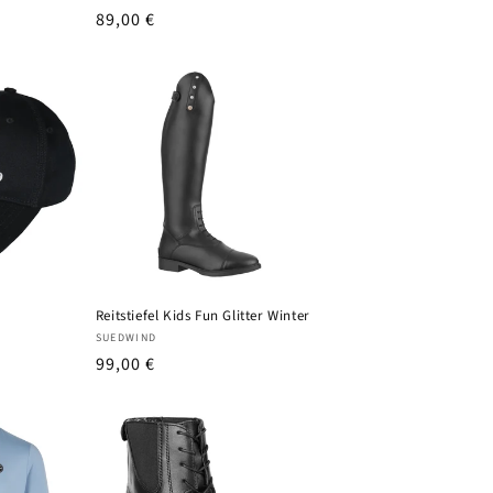
UVP
89,00 €
Reitstiefel Kids Fun Glitter Winter
Anbieter:
SUEDWIND
UVP
99,00 €