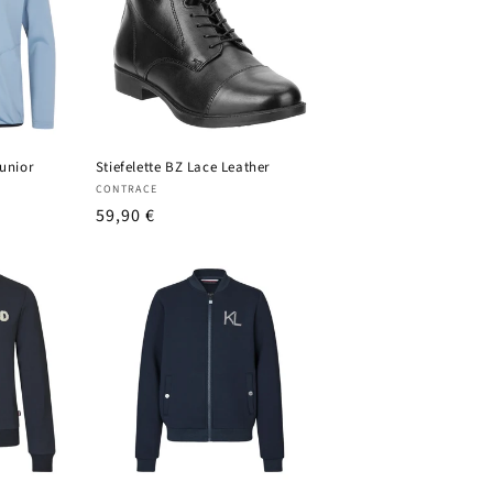
Junior
Stiefelette BZ Lace Leather
Anbieter:
CONTRACE
UVP
59,90 €