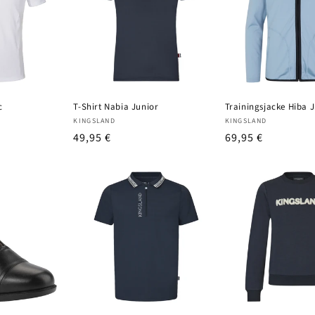
c
T-Shirt Nabia Junior
Trainingsjacke Hiba 
Anbieter:
Anbieter:
KINGSLAND
KINGSLAND
UVP
49,95 €
UVP
69,95 €