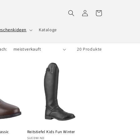
Einloggen
Warenkorb
eschenkideen
Kataloge
ach:
20 Produkte
assic
Reitstiefel Kids Fun Winter
Anbieter:
SUEDWIND