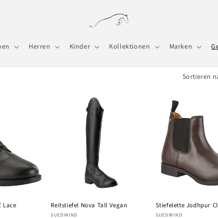
men
Herren
Kinder
Kollektionen
Marken
G
Sortieren n
Z Lace
Reitstiefel Nova Tall Vegan
Stiefelette Jodhpur Cl
Anbieter:
Anbieter:
SUEDWIND
SUEDWIND