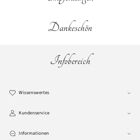
Dankeschön
Infobereich
E
i
Wissenswertes
n
k
l
Kundenservice
a
p
Informationen
p