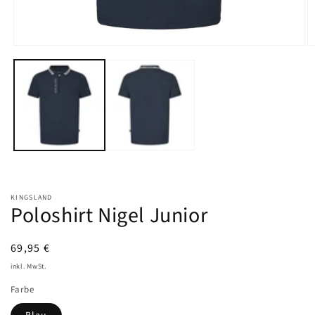
Medien
M
1
2
in
in
Modal
M
öffnen
öf
KINGSLAND
Poloshirt Nigel Junior
UVP
69,95 €
inkl. MwSt.
Farbe