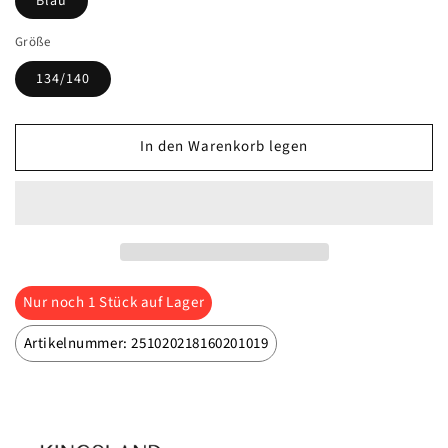
Blau
Größe
134/140
In den Warenkorb legen
Nur noch
1
Stück auf Lager
Artikelnummer: 251020218160201019
Marke