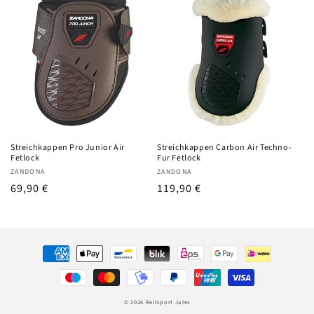
Streichkappen Pro Junior Air
Streichkappen Carbon Air Techno-
Fetlock
Fur Fetlock
Anbieter:
Anbieter:
ZANDONA
ZANDONA
UVP
69,90 €
UVP
119,90 €
Zahlungsmethoden
© 2026
Reitsport Jules