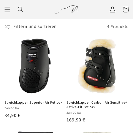
Direkt
zum
Einloggen
Warenko
Inhalt
Filtern und sortieren
4 Produkte
Streichkappen Superior Air Fetlock
Streichkappen Carbon Air Sensitive+
Active-Fit Fetlock
Anbieter:
ZANDONA
Anbieter:
ZANDONA
UVP
84,90 €
UVP
169,90 €