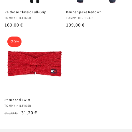
Reithose Classic Full-Grip
Daunenjacke Redown
Anbieter:
Anbieter:
TOMMY HILFIGER
TOMMY HILFIGER
UVP
169,00 €
UVP
199,00 €
-20%
Stirnband Twist
Anbieter:
TOMMY HILFIGER
UVP
Angebotspreis
31,20 €
39,00 €