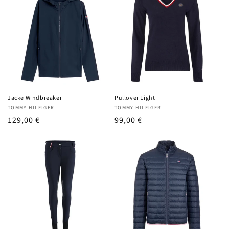
Jacke Windbreaker
Pullover Light
Anbieter:
Anbieter:
TOMMY HILFIGER
TOMMY HILFIGER
UVP
129,00 €
UVP
99,00 €