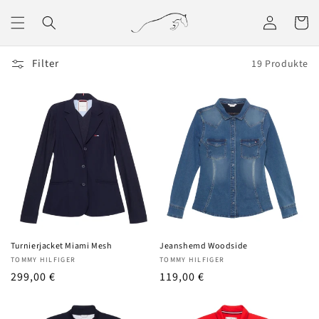
Direkt
zum
Einloggen
Warenko
Inhalt
Filter
19 Produkte
Turnierjacket Miami Mesh
Jeanshemd Woodside
Anbieter:
Anbieter:
TOMMY HILFIGER
TOMMY HILFIGER
UVP
299,00 €
UVP
119,00 €