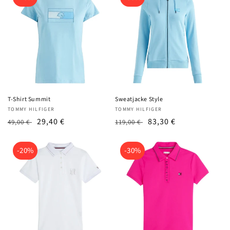
T-Shirt Summit
Sweatjacke Style
Anbieter:
Anbieter:
TOMMY HILFIGER
TOMMY HILFIGER
UVP
Angebotspreis
29,40 €
UVP
Angebotspreis
83,30 €
49,00 €
119,00 €
-20%
-30%