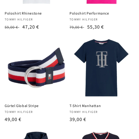
Poloshirt Rhinestone
Poloshirt Performance
Anbieter:
Anbieter:
TOMMY HILFIGER
TOMMY HILFIGER
UVP
Angebotspreis
47,20 €
UVP
Angebotspreis
55,30 €
59,00 €
79,00 €
Gürtel Global Stripe
T-Shirt Manhattan
Anbieter:
Anbieter:
TOMMY HILFIGER
TOMMY HILFIGER
UVP
49,00 €
UVP
39,00 €