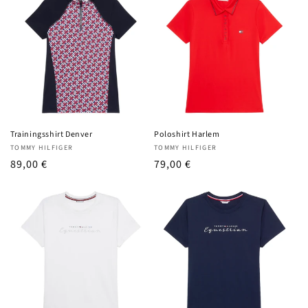
Trainingsshirt Denver
Poloshirt Harlem
Anbieter:
Anbieter:
TOMMY HILFIGER
TOMMY HILFIGER
UVP
89,00 €
UVP
79,00 €