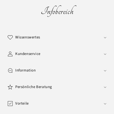
Infobereich
E
i
Wissenswertes
n
k
l
Kundenservice
a
p
Information
p
b
a
Persönliche Beratung
r
e
Vorteile
r
I