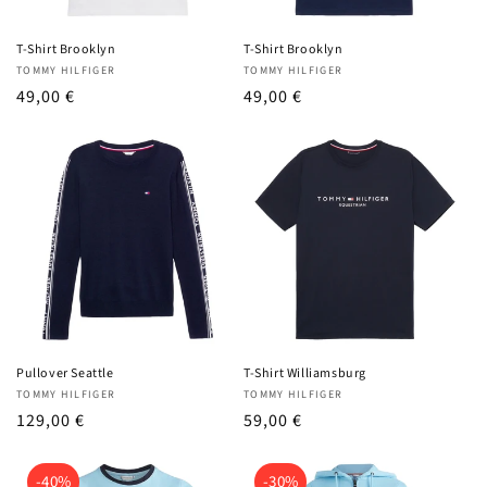
T-Shirt Brooklyn
T-Shirt Brooklyn
Anbieter:
Anbieter:
TOMMY HILFIGER
TOMMY HILFIGER
UVP
49,00 €
UVP
49,00 €
Pullover Seattle
T-Shirt Williamsburg
Anbieter:
Anbieter:
TOMMY HILFIGER
TOMMY HILFIGER
UVP
129,00 €
UVP
59,00 €
-40%
-30%