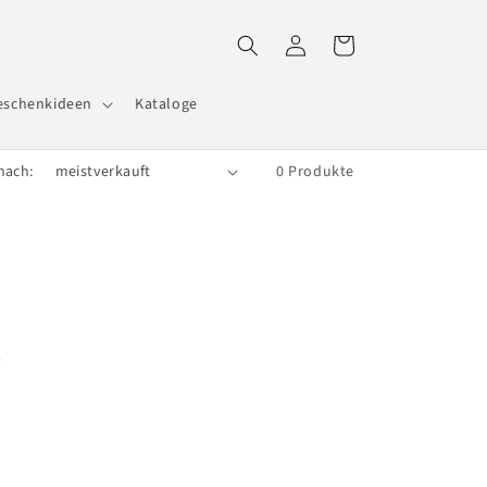
Einloggen
Warenkorb
eschenkideen
Kataloge
nach:
0 Produkte
e