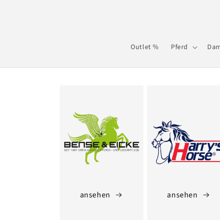
Direkt
zum
Inhalt
Outlet %
Pferd
Da
ansehen
ansehen