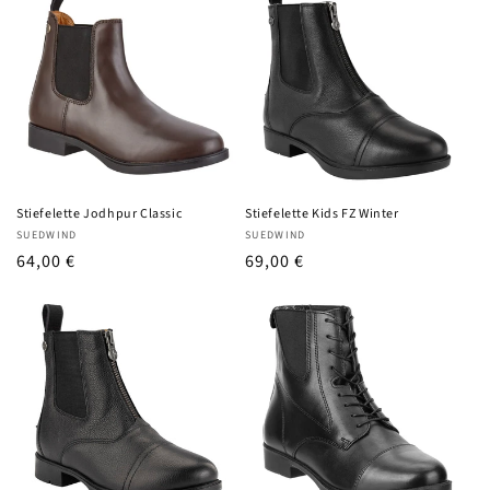
Stiefelette Jodhpur Classic
Stiefelette Kids FZ Winter
Anbieter:
Anbieter:
SUEDWIND
SUEDWIND
UVP
64,00 €
UVP
69,00 €