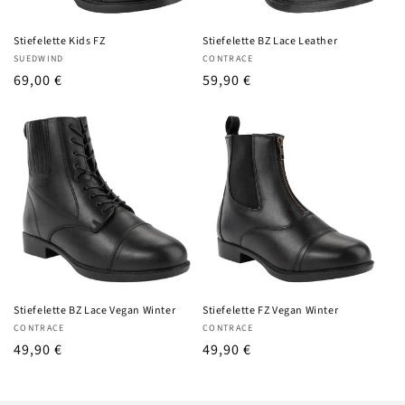
Stiefelette Kids FZ
Stiefelette BZ Lace Leather
Anbieter:
Anbieter:
SUEDWIND
CONTRACE
UVP
69,00 €
UVP
59,90 €
Stiefelette BZ Lace Vegan Winter
Stiefelette FZ Vegan Winter
Anbieter:
Anbieter:
CONTRACE
CONTRACE
UVP
49,90 €
UVP
49,90 €