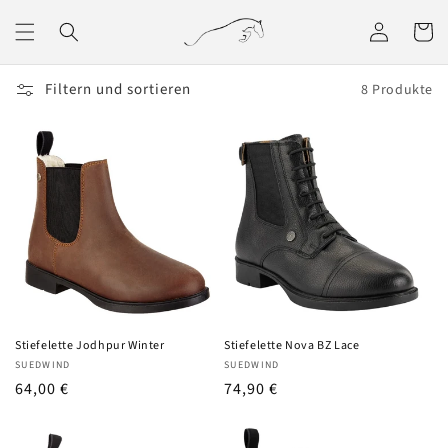
Direkt
zum
Einloggen
Warenko
Inhalt
Filtern und sortieren
8 Produkte
Stiefelette Jodhpur Winter
Stiefelette Nova BZ Lace
Anbieter:
Anbieter:
SUEDWIND
SUEDWIND
UVP
64,00 €
UVP
74,90 €