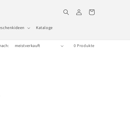
Einloggen
Warenkorb
eschenkideen
Kataloge
nach:
0 Produkte
e