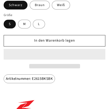
Schwarz
Braun
Weiß
Größe
S
M
L
In den Warenkorb legen
Artikelnummer: E2615BKSBK
Marke