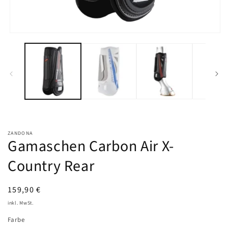
Medien
1
in
Modal
öffnen
ZANDONA
Gamaschen Carbon Air X-
Country Rear
UVP
159,90 €
inkl. MwSt.
Farbe