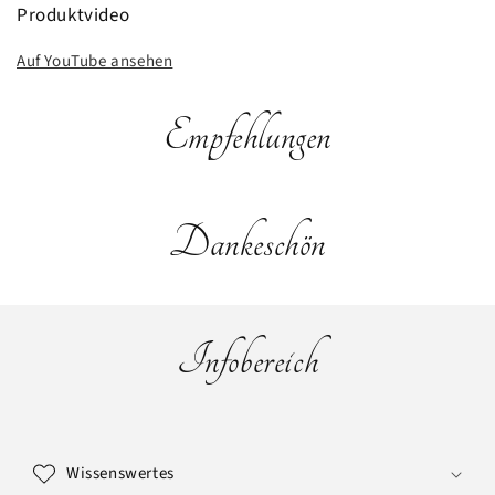
Produktvideo
Auf YouTube ansehen
Empfehlungen
Dankeschön
Infobereich
E
i
Wissenswertes
n