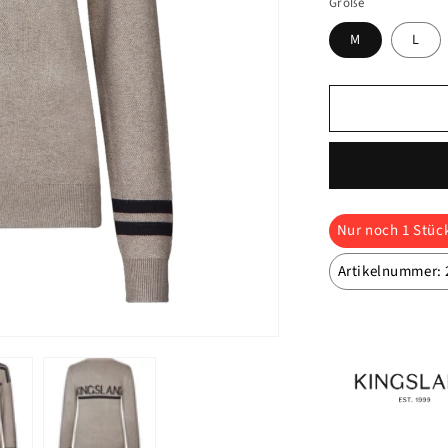
Größe
M
L
Nur noch
1
Stück
Artikelnummer:
Marke