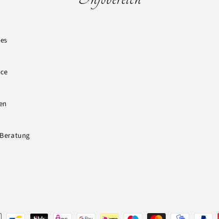
es
ice
en
 Beratung