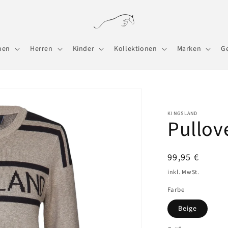
men
Herren
Kinder
Kollektionen
Marken
G
KINGSLAND
Pullov
UVP
99,95 €
inkl. MwSt.
Farbe
Beige