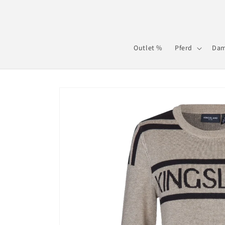
Direkt
zum
Inhalt
Outlet %
Pferd
Da
Zu
Produktinformationen
springen