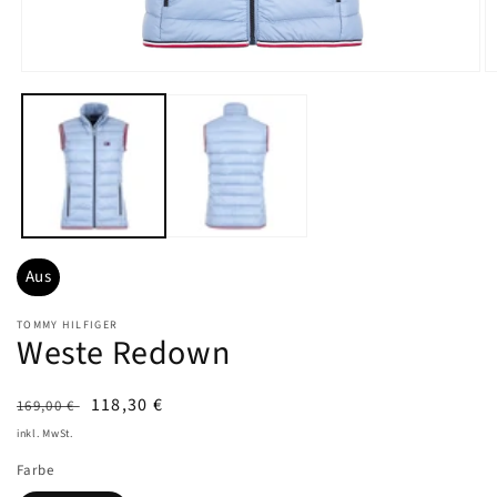
Medien
M
1
2
in
in
Modal
M
öffnen
öf
Aus
TOMMY HILFIGER
Weste Redown
UVP
Angebotspreis
118,30 €
169,00 €
inkl. MwSt.
Farbe