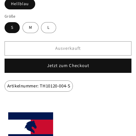
Hellblau
Größe
S
M
L
Ausverkauft
Jetzt zum Checkout
Artikelnummer: TH10120-004-S
Marke
Tommy Hilfiger